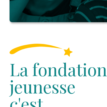
La fondatio
jeunesse
c'est...